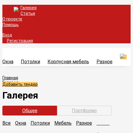
Галерея
Статьи
О проекте
Помощь
Вход
Регистрация
Окна
Потолки
Корпусная мебель
Разное
Главная
Галерея
Добавить тендер
Галерея
Общее
Портфолио
Все
Окна
Потолки
Мебель
Разное