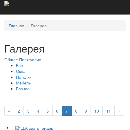
Главная
Галерея
Галерея
Общее
Портфолио
Все
Окна
Потолки
Мебель
Разное
«
2
3
4
5
6
7
8
9
10
11
»
Добавить тендер