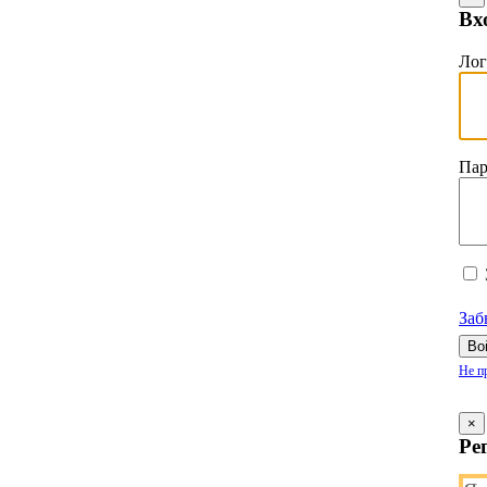
Вх
Ло
Пар
Заб
Во
Не п
×
Ре