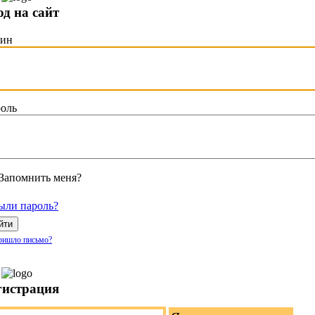
од на сайт
гин
оль
Запомнить меня?
ыли пароль?
йти
ришло письмо?
гистрация