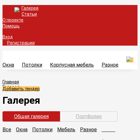
Галерея
Статьи
О проекте
Помощь
Вход
Регистрация
Окна
Потолки
Корпусная мебель
Разное
Главная
Галерея
Добавить тендер
Галерея
Общая галерея
Портфолио
Все
Окна
Потолки
Мебель
Разное