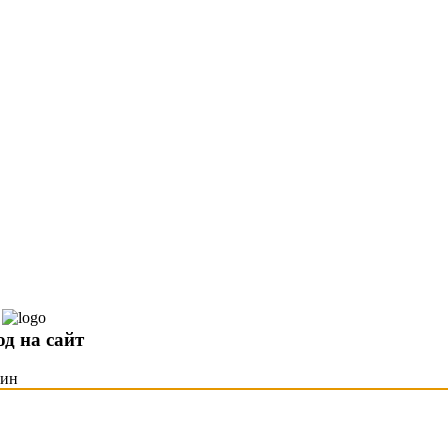
од на сайт
гин